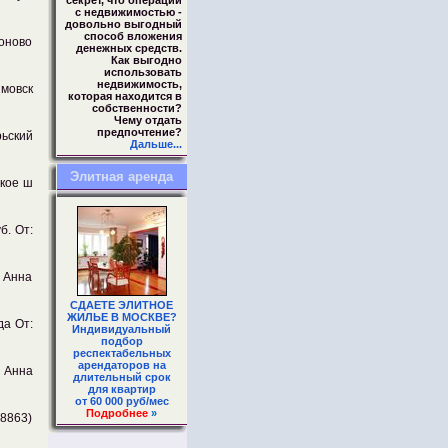
секрет, что операции
с недвижимостью -
довольно выгодный
способ вложения
оново
денежных средств.
Как выгодно
использовать
недвижимость,
мовск
которая находится в
собственности?
Чему отдать
предпочтение?
ьский
Дальше...
Элитная аренда
ское ш
б. От:
: Анна
СДАЕТЕ ЭЛИТНОЕ
ЖИЛЬЕ В МОСКВЕ?
да От:
Индивидуальный
подбор
респектабельных
арендаторов на
: Анна
длительный срок
для квартир
от 60 000 руб/мес
Подробнее
»
08863)