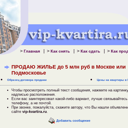
>
| >
| >
| >
Главная
Как снять
Как сдать
Как про
ПРОДАЮ ЖИЛЬЕ до 5 млн руб в Москве или
Подмосковье
Образец договора продажи
Цены на квартиры в 
Чтобы просмотреть полный текст сообщения, нажмите на картинку
надписью расположения.
Если вас заинтересовал какой-либо вариант, лучше связывайтесь
телефону, а не почтой.
При звонке, пожалуйста, скажите автору, что Вы нашли объявлен
сайте
vip-kvartira.ru
.
Добавить сообщение