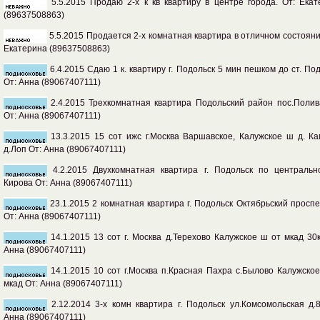
5.5.2015 Продаю 2-х к кв квартиру в центре города. От: Ека
(89637508863)
5.5.2015 Продается 2-х комнатная квартира в отличном состояни
Екатерина (89637508863)
6.4.2015 Сдаю 1 к. квартиру г. Подольск 5 мин пешком до ст. По
От: Анна (89067407111)
2.4.2015 Трехкомнатная квартира Подольский район пос.Полив
От: Анна (89067407111)
13.3.2015 15 сот ижс г.Москва Варшавское, Калужское ш д. К
д.Лоп От: Анна (89067407111)
4.2.2015 Двухкомнатная квартира г. Подольск по центральн
Кирова От: Анна (89067407111)
23.1.2015 2 комнатная квартира г. Подольск Октябрьский проспе
От: Анна (89067407111)
14.1.2015 13 сот г. Москва д.Терехово Калужское ш от мкад 30
Анна (89067407111)
14.1.2015 10 сот г.Москва п.Красная Пахра с.Былово Калужско
мкад От: Анна (89067407111)
2.12.2014 3-х комн квартира г. Подольск ул.Комсомольская д.
Анна (89067407111)