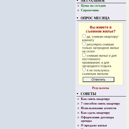
•
АКТУАЛЬНОЕ
Цены на сегодня
Справочник
•
ОПРОС МЕСЯЦА
Вы живете в
съемном жилье?
да, снимаю квартиру/
комнату
регулярно снимаю
только загородное жилье
на сезон
снимаю жилье и для
постоянного
проживания, и для
загородного отдыха
я не пользуюсь
съемным жильем
Ответить
Результаты
•
СОВЕТЫ
Как снять квартиру
7 способов снять квартиру
Использование агентств
Как сдать квартиру
Оформление договора
аренды
О продаже жилья