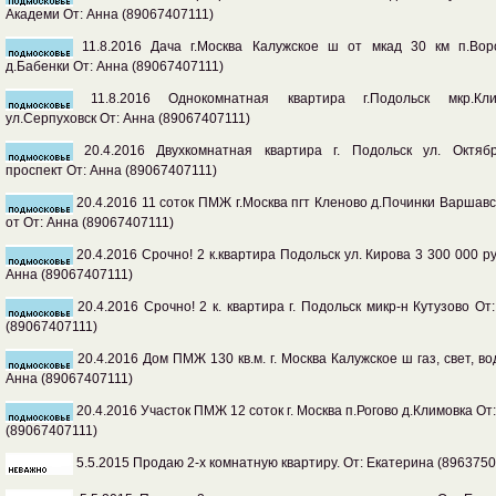
Академи От: Анна (89067407111)
11.8.2016 Дача г.Москва Калужское ш от мкад 30 км п.Вор
д.Бабенки От: Анна (89067407111)
11.8.2016 Однокомнатная квартира г.Подольск мкр.Кли
ул.Серпуховск От: Анна (89067407111)
20.4.2016 Двухкомнатная квартира г. Подольск ул. Октябр
проспект От: Анна (89067407111)
20.4.2016 11 соток ПМЖ г.Москва пгт Кленово д.Починки Варшав
от От: Анна (89067407111)
20.4.2016 Срочно! 2 к.квартира Подольск ул. Кирова 3 300 000 ру
Анна (89067407111)
20.4.2016 Срочно! 2 к. квартира г. Подольск микр-н Кутузово От
(89067407111)
20.4.2016 Дом ПМЖ 130 кв.м. г. Москва Калужское ш газ, свет, во
Анна (89067407111)
20.4.2016 Участок ПМЖ 12 соток г. Москва п.Рогово д.Климовка От
(89067407111)
5.5.2015 Продаю 2-х комнатную квартиру. От: Екатерина (896375