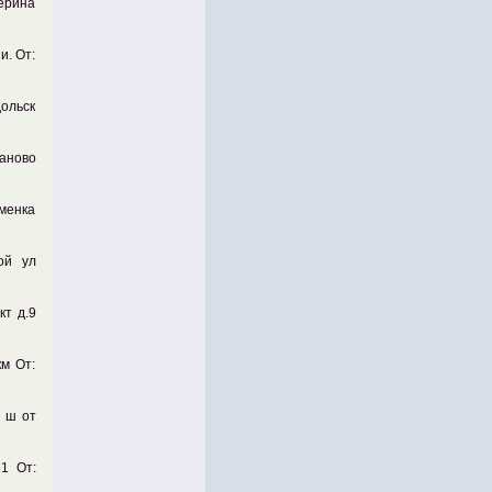
терина
и. От:
дольск
аново
аменка
ой ул
кт д.9
км От:
е ш от
81 От: