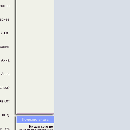
ское ш
ернее
.7 От:
рация
 Анна
 Анна
ольск)
я) От:
 ш д.
Полезно знать
Ни для кого не
и ул.