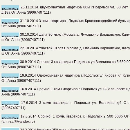
26.11.2014 Двухкомнатная квартира 80м г.Подольск ул. 50 лет
д.18а От: Анна (89067407111)
31.10.2014 3 комн квартира г.Подольск Красногвардейский бульва
От: Анна (89067407111)
30.10.2014 Дача 80 кв.м. г.Москва д. Лукошкино Варшавское, Кал
ш От: Анна (89067407111)
22.10.2014 Участок 10 сот г. Москва д. Овечкино Варшавское, Кал
ш От: Анна (89067407111)
30.9.2014 Срочно! 3 к квартира г.Подольск ул Веллинга за 5 650 0
От: Анна (89067407111)
19.9.2014 Однокомнатная квартира г.Подольск ул Кирова Кп Куз
От: Анна (89067407111)
16.8.2014 Срочно! 1 комн квартира г. Подольск ул. Б.Зеленовская д
Анна (89067407111)
17.6.2014 3 комн квартира г. Подольск ул. Веллинга д.6 От:
(89067407111)
17.6.2014 Срочно! 1 комн. квартира г. Подольск 2 500 000р От
(ann-saf@yandex.ru)