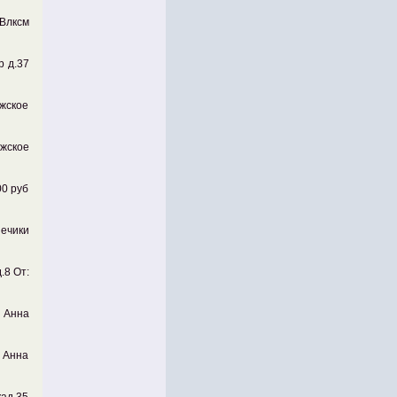
 Влксм
р д.37
ужское
ужское
00 руб
нечики
.8 От:
 Анна
: Анна