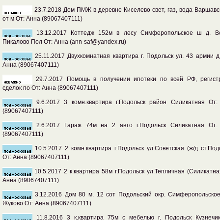
23.7.2018 Дом ПМЖ в деревне Киселево свет, газ, вода Варшав
от м От: Анна (89067407111)
13.12.2017 Коттедж 152м в лесу Симферопольское ш д. В
Пикалово Пол От: Анна (ann-saf@yandex.ru)
25.11.2017 Двухкомнатная квартира г. Подольск ул. 43 армии д
Анна (89067407111)
29.7.2017 Помощь в получении ипотеки по всей РФ, регист
сделок по От: Анна (89067407111)
9.6.2017 3 комн.квартира г.Подольск район Силикатная От:
(89067407111)
2.6.2017 Гараж 74м на 2 авто г.Подольск Силикатная От:
(89067407111)
10.5.2017 2 комн.квартира г.Подольск ул.Советская (ж/д ст.Под
От: Анна (89067407111)
10.5.2017 2 к.квартира 58м г.Подольск ул.Тепличная (Силикатна
Анна (89067407111)
3.12.2016 Дом 80 м. 12 сот Подольский окр. Симферопольское
Жуково От: Анна (89067407111)
11.8.2016 3 к.квартира 75м с мебелью г. Подольск Кузнечик