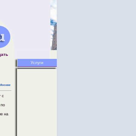
дать
Услуги
Москве
 с
 по
ие на