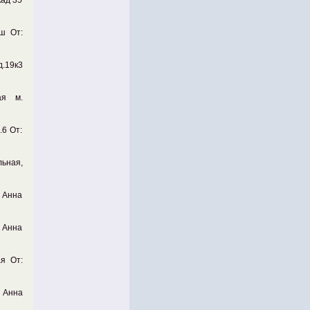
кад 35
 ш От:
д.19к3
ая м.
.6 От:
льная,
: Анна
: Анна
я От:
: Анна